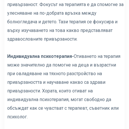
привързаност. Фокусът на терапията е да спомогне за
улесняване на по-добрата връзка между
болногледача и детето. Тази терапия се фокусира и
върху изучаването на това какво представляват
здравословните привързаности.
Индивидуална психотерапия-
Отиването на терапия
може значително да помогне на деца и възрастни
при овладяване на тяхното разстройство на
привързаността и научаване какво са здрави
привързаности. Хората, които отиват на
индивидуална психотерапия, могат свободно да
обсъждат как се чувстват с терапевт, съветник или
психолог.