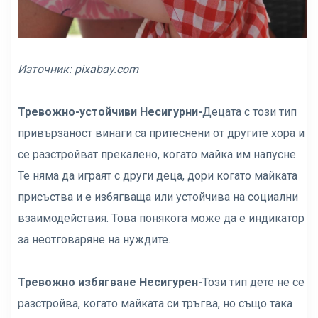
Източник:
pixabay.com
Тревожно-устойчиви Несигурни-
Децата с този тип
привързаност винаги са притеснени от другите хора и
се разстройват прекалено, когато майка им напусне.
Те няма да играят с други деца, дори когато майката
присъства и е избягваща или устойчива на социални
взаимодействия. Това понякога може да е индикатор
за неотговаряне на нуждите.
Тревожно избягване Несигурен-
Този тип дете не се
разстройва, когато майката си тръгва, но също така