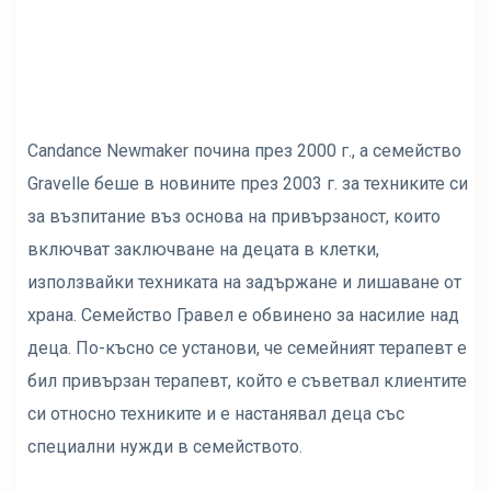
Candance Newmaker почина през 2000 г., а семейство
Gravelle беше в новините през 2003 г. за техниките си
за възпитание въз основа на привързаност, които
включват заключване на децата в клетки,
използвайки техниката на задържане и лишаване от
храна. Семейство Гравел е обвинено за насилие над
деца. По-късно се установи, че семейният терапевт е
бил привързан терапевт, който е съветвал клиентите
си относно техниките и е настанявал деца със
специални нужди в семейството.