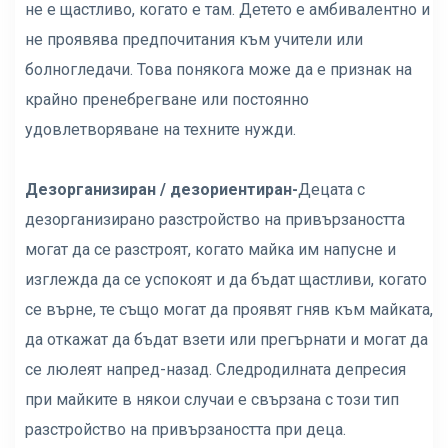
не е щастливо, когато е там. Детето е амбивалентно и
не проявява предпочитания към учители или
болногледачи. Това понякога може да е признак на
крайно пренебрегване или постоянно
удовлетворяване на техните нужди.
Дезорганизиран / дезориентиран-
Децата с
дезорганизирано разстройство на привързаността
могат да се разстроят, когато майка им напусне и
изглежда да се успокоят и да бъдат щастливи, когато
се върне, те също могат да проявят гняв към майката,
да откажат да бъдат взети или прегърнати и могат да
се люлеят напред-назад. Следродилната депресия
при майките в някои случаи е свързана с този тип
разстройство на привързаността при деца.