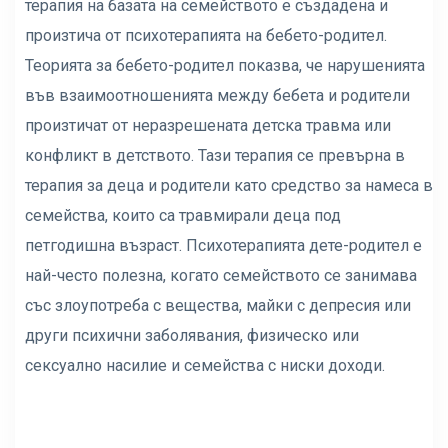
терапия на базата на семейството е създадена и
произтича от психотерапията на бебето-родител.
Теорията за бебето-родител показва, че нарушенията
във взаимоотношенията между бебета и родители
произтичат от неразрешената детска травма или
конфликт в детството. Тази терапия се превърна в
терапия за деца и родители като средство за намеса в
семейства, които са травмирали деца под
петгодишна възраст. Психотерапията дете-родител е
най-често полезна, когато семейството се занимава
със злоупотреба с вещества, майки с депресия или
други психични заболявания, физическо или
сексуално насилие и семейства с ниски доходи.