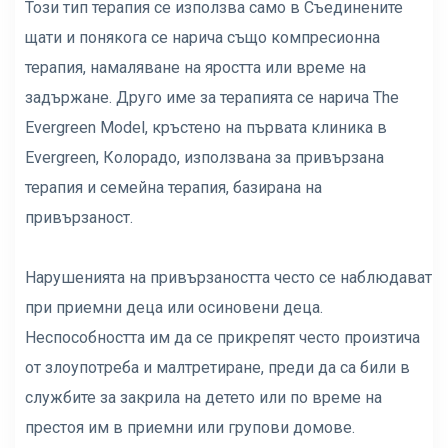
Този тип терапия се използва само в Съединените
щати и понякога се нарича също компресионна
терапия, намаляване на яростта или време на
задържане. Друго име за терапията се нарича The
Evergreen Model, кръстено на първата клиника в
Evergreen, Колорадо, използвана за привързана
терапия и семейна терапия, базирана на
привързаност.
Нарушенията на привързаността често се наблюдават
при приемни деца или осиновени деца.
Неспособността им да се прикрепят често произтича
от злоупотреба и малтретиране, преди да са били в
службите за закрила на детето или по време на
престоя им в приемни или групови домове.