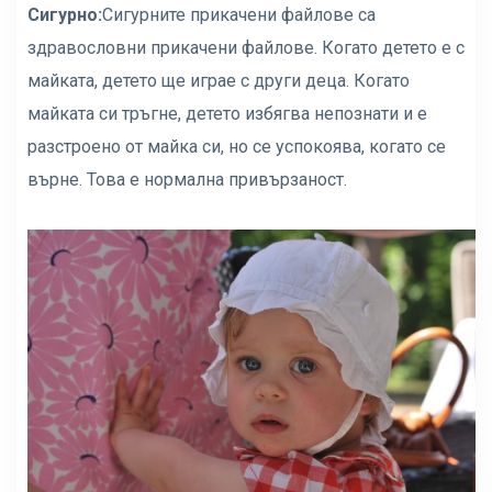
Сигурно:
Сигурните прикачени файлове са
здравословни прикачени файлове. Когато детето е с
майката, детето ще играе с други деца. Когато
майката си тръгне, детето избягва непознати и е
разстроено от майка си, но се успокоява, когато се
върне. Това е нормална привързаност.