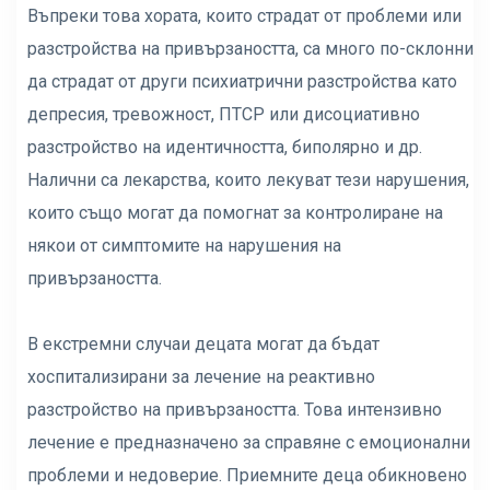
Въпреки това хората, които страдат от проблеми или
разстройства на привързаността, са много по-склонни
да страдат от други психиатрични разстройства като
депресия, тревожност, ПТСР или дисоциативно
разстройство на идентичността, биполярно и др.
Налични са лекарства, които лекуват тези нарушения,
които също могат да помогнат за контролиране на
някои от симптомите на нарушения на
привързаността.
В екстремни случаи децата могат да бъдат
хоспитализирани за лечение на реактивно
разстройство на привързаността. Това интензивно
лечение е предназначено за справяне с емоционални
проблеми и недоверие. Приемните деца обикновено