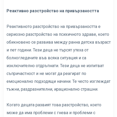
Реактивно разстройство на привързаността
Реактивното разстройство на привързаността е
сериозно разстройство на психичното здраве, което
обикновено се развива между ранна детска възраст
и пет години. Тези деца не търсят утеха от
болногледачите във всяка ситуация и са
изключително отдръпнати. Тези деца не изпитват
съпричастност и не могат да реагират по
емоционално подходящи начини. Те често изглеждат
тъжни, раздразнителни, ирационално страшни.
Когато децата развият това разстройство, което
може да има проблеми с гнева и проблеми с