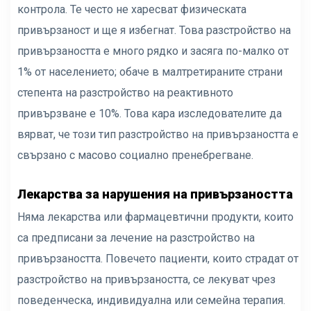
контрола. Те често не харесват физическата
привързаност и ще я избегнат. Това разстройство на
привързаността е много рядко и засяга по-малко от
1% от населението; обаче в малтретираните страни
степента на разстройство на реактивното
привързване е 10%. Това кара изследователите да
вярват, че този тип разстройство на привързаността е
свързано с масово социално пренебрегване.
Лекарства за нарушения на привързаността
Няма лекарства или фармацевтични продукти, които
са предписани за лечение на разстройство на
привързаността. Повечето пациенти, които страдат от
разстройство на привързаността, се лекуват чрез
поведенческа, индивидуална или семейна терапия.