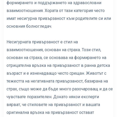
формирането и поддържането на здравословни
взаимоотношения. Хората от тази категория често
имат несигурна привързаност към родителите си или
основния болногледач.
Несигурната привързаност е стил на
взаимоотношения, основан на страха. Този стил,
основан на страха, се основава на формирането на
отрицателна връзка на привързаност в ранна детска
възраст и е изненадващо често срещан. Животът с
тежестта на негативната привързаност, базирана на
страх, също може да бъде много разочароващ и да се
чувствате поразителен. Докато някои експерти
вярват, че стиловете на привързаност и вашата
оригинална връзка на привързаност остават