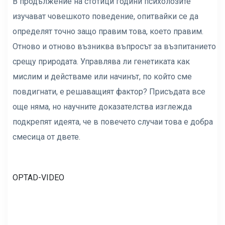
В продължение на стотици години психолозите
изучават човешкото поведение, опитвайки се да
определят точно защо правим това, което правим.
Отново и отново възниква въпросът за възпитанието
срещу природата. Управлява ли генетиката как
мислим и действаме или начинът, по който сме
повдигнати, е решаващият фактор? Присъдата все
още няма, но научните доказателства изглежда
подкрепят идеята, че в повечето случаи това е добра
смесица от двете.
OPTAD-VIDEO