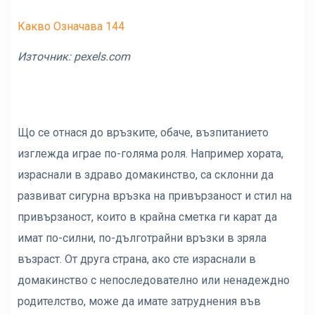
Какво Означава 144
Източник: pexels.com
Що се отнася до връзките, обаче, възпитанието
изглежда играе по-голяма роля. Например хората,
израснали в здраво домакинство, са склонни да
развиват сигурна връзка на привързаност и стил на
привързаност, които в крайна сметка ги карат да
имат по-силни, по-дълготрайни връзки в зряла
възраст. От друга страна, ако сте израснали в
домакинство с непоследователно или ненадеждно
родителство, може да имате затруднения във