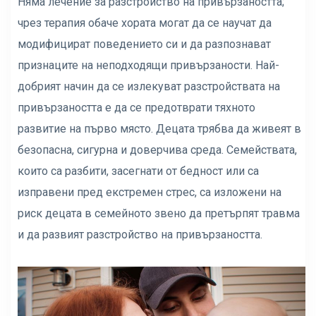
Няма лечение за разстройство на привързаността;
чрез терапия обаче хората могат да се научат да
модифицират поведението си и да разпознават
признаците на неподходящи привързаности. Най-
добрият начин да се излекуват разстройствата на
привързаността е да се предотврати тяхното
развитие на първо място. Децата трябва да живеят в
безопасна, сигурна и доверчива среда. Семействата,
които са разбити, засегнати от бедност или са
изправени пред екстремен стрес, са изложени на
риск децата в семейното звено да претърпят травма
и да развият разстройство на привързаността.