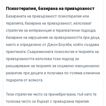
Психотерапия, базирана на привързаност
Базираната на привързаност психотерапия или
терапията, базирана на привързаност, използват
стратегии за интервенция и терапевтични подходи,
базирани на нарушения на привързаността при деца,
както е определено от Джон Боулби, който създава
практиката. Съвременната психология и теорията на
привързаността използва този подход за
разширяване на теориите за социално-емоционално
развитие при децата и получава по-голяма клинична
подкрепа от всякога.
Тези стратегии често са пренебрегвани, тъй като те
толкова често се бъркат с привързана терапия.