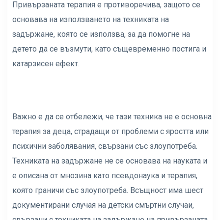
Привързаната терапия е противоречива, защото се
основава на използването на техниката на
задържане, която се използва, за да помогне на
детето да се възмути, като същевременно постига и
катарзисен ефект.
Важно е да се отбележи, че тази техника не е основна
терапия за деца, страдащи от проблеми с яростта или
психични заболявания, свързани със злоупотреба.
Техниката на задържане не се основава на науката и
е описана от мнозина като псевдонаука и терапия,
която граничи със злоупотреба. Всъщност има шест
документирани случая на детски смъртни случаи,
свързани с техниката на задържане на привързаната