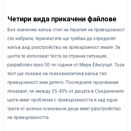
Четири вида прикачени файлове
Без значение какъв стил на терапия на привързаност
сте избрали, терапевтите ще трябва да определят
какъв вид разстройство на привързаност имате. За
целта те използват теста за странна ситуация,
разработен през 50-те години от Мери Ейнсуърт. Този
тест ще покаже на психоаналитика какъв тип
привързаност има детето. Последните проучвания
показват, че между 35-45% от децата в Съединените
щати имат проблеми с привързаността и над една
трета от всички осиновени деца имат разстройство
на привързаността.