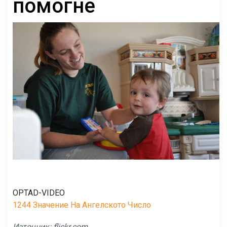
помогне
OPTAD-VIDEO
1244 Значение На Ангелското Число
Източник:
flickr.com