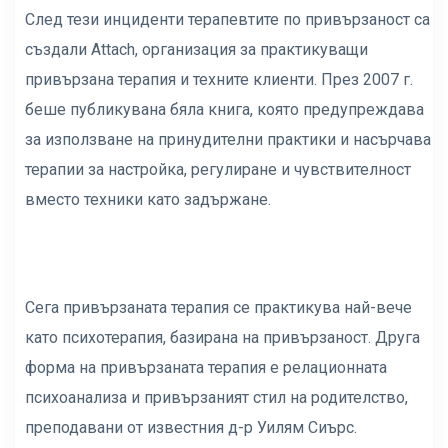
След тези инциденти терапевтите по привързаност са
създали Attach, организация за практикуващи
привързана терапия и техните клиенти. През 2007 г.
беше публикувана бяла книга, която предупреждава
за използване на принудителни практики и насърчава
терапии за настройка, регулиране и чувствителност
вместо техники като задържане.
Сега привързаната терапия се практикува най-вече
като психотерапия, базирана на привързаност. Друга
форма на привързаната терапия е релационната
психоанализа и привързаният стил на родителство,
преподавани от известния д-р Уилям Сиърс.