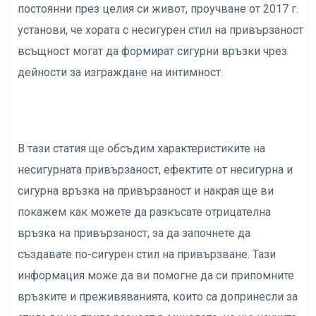
постоянни през целия си живот, проучване от 2017 г.
установи, че хората с несигурен стил на привързаност
всъщност могат да формират сигурни връзки чрез
дейности за изграждане на интимност.
В тази статия ще обсъдим характеристиките на
несигурната привързаност, ефектите от несигурна и
сигурна връзка на привързаност и накрая ще ви
покажем как можете да разкъсате отрицателна
връзка на привързаност, за да започнете да
създавате по-сигурен стил на привързване. Тази
информация може да ви помогне да си припомните
връзките и преживяванията, които са допринесли за