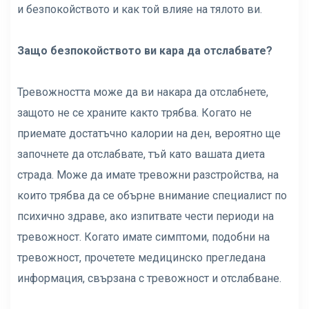
и безпокойството и как той влияе на тялото ви.
Защо безпокойството ви кара да отслабвате?
Тревожността може да ви накара да отслабнете,
защото не се храните както трябва. Когато не
приемате достатъчно калории на ден, вероятно ще
започнете да отслабвате, тъй като вашата диета
страда. Може да имате тревожни разстройства, на
които трябва да се обърне внимание специалист по
психично здраве, ако изпитвате чести периоди на
тревожност. Когато имате симптоми, подобни на
тревожност, прочетете медицинско прегледана
информация, свързана с тревожност и отслабване.