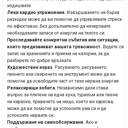
издишвате.
Леки кардио упражнения.
Извършването на бърза
разходка може да ви помогне да управлявате стреса
по-ефективно, без допълнително да изчерпвате
необходимите запаси от енергия на тялото си.
Проследявайте конкретни събития или ситуации,
които предизвикват вашата тревожност.
Водете си
запис на храненията и приема на калории, за да
разберете по-добре връзката.
Художествен израз.
Рисуването, рисуването,
пеенето или свиренето на инструмент може да ви
помогне да освободите част от тази нервна енергия.
Релаксиращи хобита.
Независимо дали става
въпрос за плетене на една кука, туризъм или пеене
на караоке, правенето на нещо, което ви харесва,
може да ви помогне да успокоите ума си и да
успокоите нервите си.
Поддържане на самообслужване.
Ако е