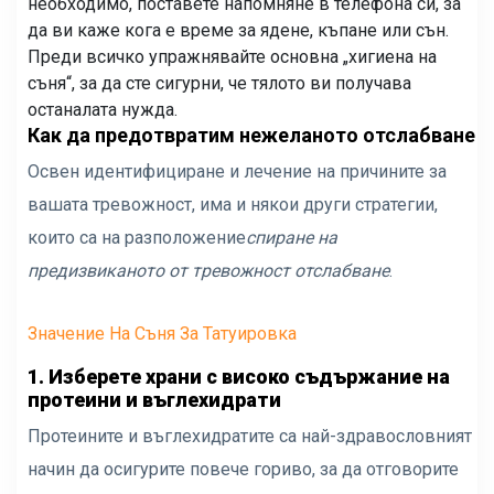
необходимо, поставете напомняне в телефона си, за
да ви каже кога е време за ядене, къпане или сън.
Преди всичко упражнявайте основна „хигиена на
съня“, за да сте сигурни, че тялото ви получава
останалата нужда.
Как да предотвратим нежеланото отслабване
Освен идентифициране и лечение на причините за
вашата тревожност, има и някои други стратегии,
които са на разположение
спиране на
предизвиканото от тревожност отслабване
.
Значение На Съня За Татуировка
1. Изберете храни с високо съдържание на
протеини и въглехидрати
Протеините и въглехидратите са най-здравословният
начин да осигурите повече гориво, за да отговорите