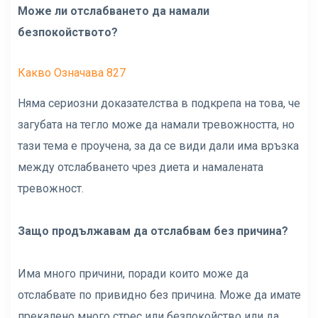
Може ли отслабването да намали
безпокойството?
Какво Означава 827
Няма сериозни доказателства в подкрепа на това, че
загубата на тегло може да намали тревожността, но
тази тема е проучена, за да се види дали има връзка
между отслабването чрез диета и намалената
тревожност.
Защо продължавам да отслабвам без причина?
Има много причини, поради които може да
отслабвате по привидно без причина. Може да имате
прекалено много стрес или безпокойство или да