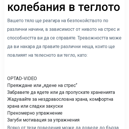
колебания в теглото
Вашето тяло ще реагира на безпокойството по
различни начини
,
в зависимост от нивото на стрес и
способността ви да се справяте. Тревожността може
да ви накара да правите различни неща, които ще
повлияят на телесното ви тегло, като:
OPTAD-VIDEO
Преяждане или „ядене на стрес“
Забравете да ядете или да пропускате храненията
Жадувайте за нездравословна храна, комфортна
храна или сладки закуски
Прекомерно упражнение
Загуби мотивация за упражнения
Всяко от тези поведения може да доведе до бърза