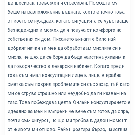
депресиран, тревожен и стресиран. Помощта му
беше на разположение веднага, което е точно това,
от което се нуждаех, когато ситуацията се чувстваше
безнадеждна и можех да я получа от комфорта на
собствения си дом. Писането винаги е било най-
добрият начин за мен да обработвам мислите си и
мисля, че щях да се боря да бъда наистина уязвим и
да говоря честно в лекарски кабинет. Когато преди
това съм имал консултации лице в лице, в крайна
сметка съм покрил проблемите си със захар, тъй като
ми се струва страшно или неудобно да ги казвам на
глас. Това побеждава целта. Онлайн консултирането е
идеално за мен и въпреки че вече съм готов да спра,
почти съм сигурен, че ще ми трябва в даден момент
от живота ми отново. Райън реагира бързо, наистина