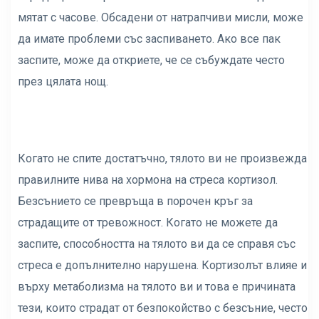
мятат с часове. Обсадени от натрапчиви мисли, може
да имате проблеми със заспиването. Ако все пак
заспите, може да откриете, че се събуждате често
през цялата нощ.
Когато не спите достатъчно, тялото ви не произвежда
правилните нива на хормона на стреса кортизол.
Безсънието се превръща в порочен кръг за
страдащите от тревожност. Когато не можете да
заспите, способността на тялото ви да се справя със
стреса е допълнително нарушена. Кортизолът влияе и
върху метаболизма на тялото ви и това е причината
тези, които страдат от безпокойство с безсъние, често