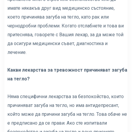
имате някакъв друг вид медицинско състояние,
което причинява загуба на тегло, като рак или
чернодробни проблеми. Когато отслабнете и това ви
притеснява, говорете с Вашия лекар, за да може той
да осигури медицински съвет, диагностика и
лечение.
Какви лекарства за тревожност причиняват загуба
на тегло?
Няма специфични лекарства за безпокойство, които
причиняват загуба на тегло, но има антидепресант,
който може да причини загуба на тегло. Това обаче не
е предписано да се прави. Ако сте изпитвали
безпокойство и загуба на тегло и вече приемате