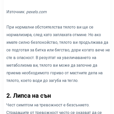
Източник:
pexels.com
При нормални обстоятелства тялото ви ще се
нормализира, след като заплахата отмине. Но ако
имате силно безпокойство, тялото ви продължава да
се подготвя за битка или бягство, дори когато вече не
сте в опасност. В резултат на увеличаването на
метаболизма ви, тялото ви може да започне да
приема необходимото гориво от мастните депа на
тялото, което води до загуба на тегло.
2. Липса на сън
Чест симптом на тревожност е безсънието.
Страдащите от тревожност често се оказват да се