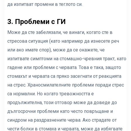
да изпитват промени в теглото си.
3. Проблеми с ГИ
Може да сте забелязали, че винаги, когато сте в
стресова ситуация (като например да изнесете реч
или ако имате спор), може да се окажете, че
изпитвате симптоми на стомашно-чревния тракт, като
гадене или проблеми с червата. Това е така, защото
стомахът и червата са пряко засегнати от реакцията
на стрес. Храносмилателните проблеми поради стрес
са нормални. Но когато тревожността е
продължителна, този отговор може да доведе до
дългосрочни проблеми като често повръщане и
синдром на раздразнените черва. Ако страдате от
чести болки в стомаха и червата, може да избягвате