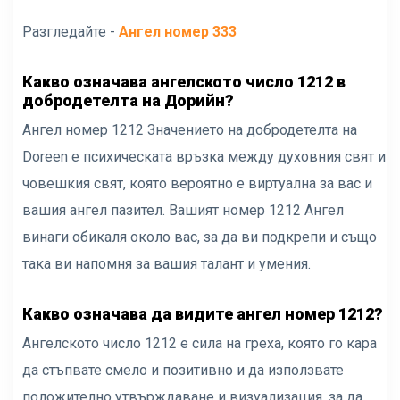
Разгледайте -
Ангел номер 333
Какво означава ангелското число 1212 в
добродетелта на Дорийн?
Ангел номер 1212 Значението на добродетелта на
Doreen е психическата връзка между духовния свят и
човешкия свят, която вероятно е виртуална за вас и
вашия ангел пазител. Вашият номер 1212 Ангел
винаги обикаля около вас, за да ви подкрепи и също
така ви напомня за вашия талант и умения.
Какво означава да видите ангел номер 1212?
Ангелското число 1212 е сила на греха, която го кара
да стъпвате смело и позитивно и да използвате
положително утвърждаване и визуализация, за да