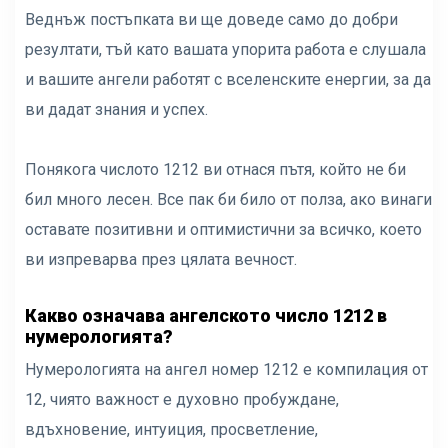
Веднъж постъпката ви ще доведе само до добри
резултати, тъй като вашата упорита работа е слушала
и вашите ангели работят с вселенските енергии, за да
ви дадат знания и успех.
Понякога числото 1212 ви отнася пътя, който не би
бил много лесен. Все пак би било от полза, ако винаги
оставате позитивни и оптимистични за всичко, което
ви изпреварва през цялата вечност.
Какво означава ангелското число 1212 в
нумерологията?
Нумерологията на ангел номер 1212 е компилация от
12, чиято важност е духовно пробуждане,
вдъхновение, интуиция, просветление,