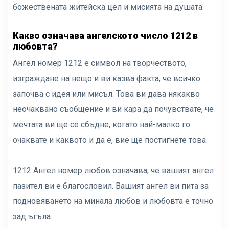
божествената житейска цел и мисията на душата.
Какво означава ангелското число 1212 в
любовта?
Ангел номер 1212 е символ на творчеството,
изграждане на нещо и ви казва факта, че всичко
започва с идея или мисъл. Това ви дава някакво
неочаквано съобщение и ви кара да почувствате, че
мечтата ви ще се сбъдне, когато най-малко го
очаквате и каквото и да е, вие ще постигнете това.
1212 Ангел номер любов означава, че вашият ангел
пазител ви е благословил. Вашият ангел ви пита за
подновяването на минала любов и любовта е точно
зад ъгъла.