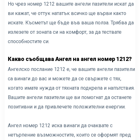
Но чрез номер 1212 вашите ангели пазители искат да
ви кажат, че оттук нататък всичко ще върви както
искате. Късметът ще бъде във ваша полза. Трябва да
излезете от зоната си на комфорт, за да тествате
способностите си.
Какво съобщава Ангел на ангел номер 1212?
Ангелско послание 1212 е, че вашите ангели пазители
са винаги до вас и можете да се свържете с тях,
когато имате нужда от тяхната подкрепа и напътствия.
Вашите ангели пазители ще ви помогнат да останете
позитивни и да привлечете положителни енергии.
Ангел номер 1212 иска винаги да очаквате с
нетърпение възможностите, които се оформят пред