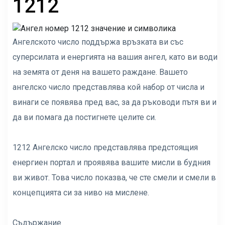
1212
Ангелското число поддържа връзката ви със
суперсилата и енергията на вашия ангел, като ви води
на земята от деня на вашето раждане. Вашето
ангелско число представлява кой набор от числа и
винаги се появява пред вас, за да ръководи пътя ви и
да ви помага да постигнете целите си.
1212 Ангелско число представлява предстоящия
енергиен портал и проявява вашите мисли в будния
ви живот. Това число показва, че сте смели и смели в
концепцията си за ниво на мислене.
Съдържание