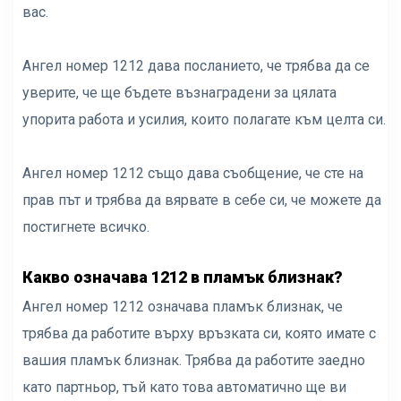
вас.
Ангел номер 1212 дава посланието, че трябва да се
уверите, че ще бъдете възнаградени за цялата
упорита работа и усилия, които полагате към целта си.
Ангел номер 1212 също дава съобщение, че сте на
прав път и трябва да вярвате в себе си, че можете да
постигнете всичко.
Какво означава 1212 в пламък близнак?
Ангел номер 1212 означава пламък близнак, че
трябва да работите върху връзката си, която имате с
вашия пламък близнак. Трябва да работите заедно
като партньор, тъй като това автоматично ще ви