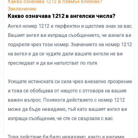
Какво означава 1212 в пламък близнак?
Заключение
Какво означава 1212 в ангелски числа?
Ангел номер 1212 е перфектен и щастлив знак за вас.
Вашият ангел ви изпраща съобщението, че винаги ви
подкрепя чрез този номер. Значението на номер 1212
на ангел е да се чудите дали вашите ангели не ви
преследват и да ви напътстват по пътя.
Усещате истинската си сила чрез внезапно прозрение
и това се обобщава от нищото с отговора на вашия
важен въпрос. Понякога действието с номер 1212
може да бъде невидимо, тъй като вашият ангел ви
изпраща съобщения, че сте се свързали с вас.
Това действие би било невидимо, както и видими