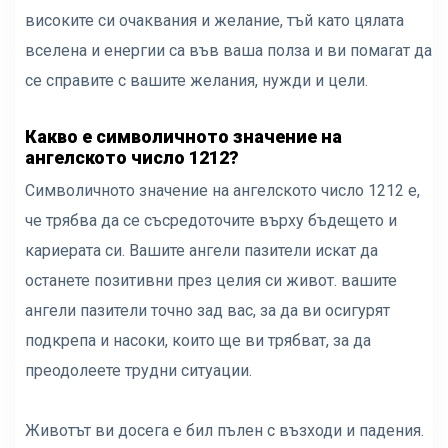
високите си очаквания и желание, тъй като цялата
вселена и енергии са във ваша полза и ви помагат да
се справите с вашите желания, нужди и цели.
Какво е символичното значение на
ангелското число 1212?
Символичното значение на ангелското число 1212 е,
че трябва да се съсредоточите върху бъдещето и
кариерата си. Вашите ангели пазители искат да
останете позитивни през целия си живот. вашите
ангели пазители точно зад вас, за да ви осигурят
подкрепа и насоки, които ще ви трябват, за да
преодолеете трудни ситуации.
Животът ви досега е бил пълен с възходи и падения.