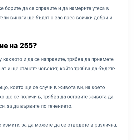
 се борите да се справите и да намерите утеха в
ели винаги ще бъдат с вас през всички добри и
ие на 255?
у каквото и да се изправите, трябва да приемете
ат и ще станете човекът, който трябва да бъдете.
що, което ще се случи в живота ви, на което
ко ще се получи в, трябва да оставите живота да
си, за да вървите по течението.
 измити, за да можете да се отведете в различна,