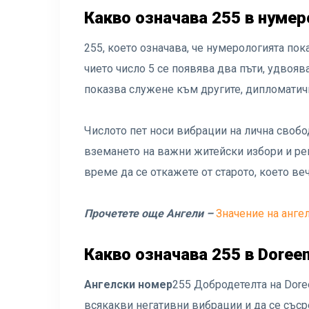
Какво означава 255 в нуме
255, което означава, че нумерологията пока
чието число 5 се появява два пъти, удвояв
показва служене към другите, дипломатич
Числото пет носи вибрации на лична свобо
вземането на важни житейски избори и реш
време да се откажете от старото, което ве
Прочетете още Ангели –
Значение на анге
Какво означава 255 в Doreen
Ангелски номер
255 Добродетелта на Doree
всякакви негативни вибрации и да се съср