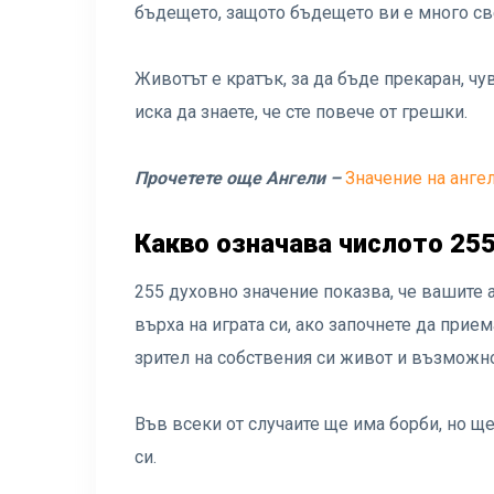
бъдещето, защото бъдещето ви е много св
Животът е кратък, за да бъде прекаран, ч
иска да знаете, че сте повече от грешки.
Прочетете още Ангели –
Значение на анге
Какво означава числото 25
255 духовно значение показва, че вашите а
върха на играта си, ако започнете да прие
зрител на собствения си живот и възможно
Във всеки от случаите ще има борби, но 
си.