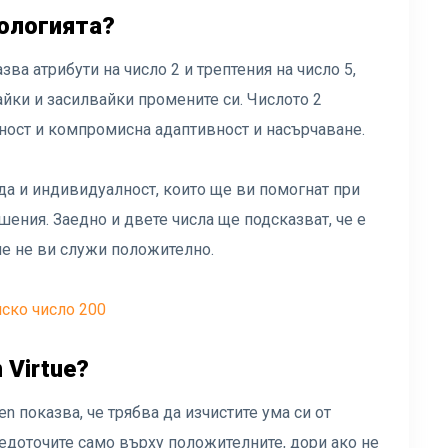
рологията?
зва атрибути на число 2 и трептения на число 5,
айки и засилвайки промените си. Числото 2
ност и компромисна адаптивност и насърчаване.
да и индивидуалност, които ще ви помогнат при
ения. Заедно и двете числа ще подсказват, че е
че не ви служи положително.
лско число 200
 Virtue?
n показва, че трябва да изчистите ума си от
едоточите само върху положителните, дори ако не