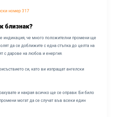
лски номер 317
к близнак?
 е индикация, че много положителни промени ще
волят да се доближите с една стъпка до целта на
т с дарове на любов и енергия.
рисъствието си, като ви изпращат ангелски
трахувате и накрая всичко ще се оправи. Би било
 промени могат да се случат във всеки един