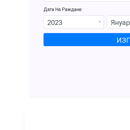
Дата На Раждане:
2023
Януа
ИЗ