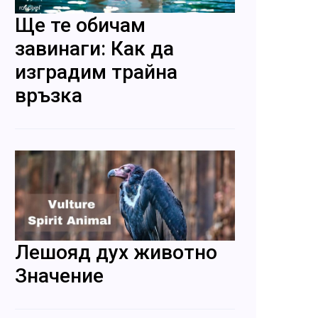
Ще те обичам
завинаги: Как да
изградим трайна
връзка
Лешояд дух животно
Значение