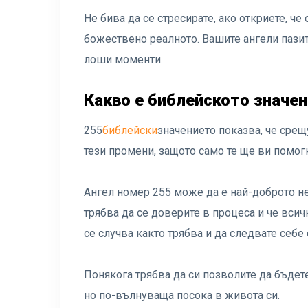
Не бива да се стресирате, ако откриете, че
божествено реалното. Вашите ангели пазит
лоши моменти.
Какво е библейското значен
255
библейски
значението показва, че срещ
тези промени, защото само те ще ви помогн
Ангел номер 255 може да е най-доброто не
трябва да се доверите в процеса и че всич
се случва както трябва и да следвате себе 
Понякога трябва да си позволите да бъдете
но по-вълнуваща посока в живота си.