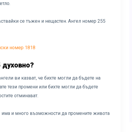
етло.
увствайки се тъжен и нещастен. Ангел номер 255
лски номер 1818
5 духовно?
нгели ви казват, че бихте могли да бъдете на
мате тези промени или бихте могли да бъдете
стите отминават.
ще има и много възможности да промените живота