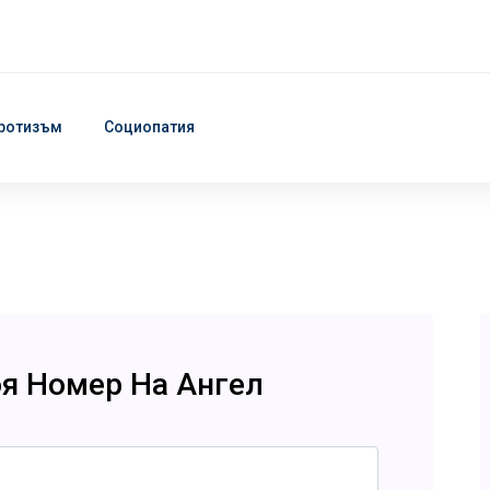
ротизъм
Социопатия
оя Номер На Ангел