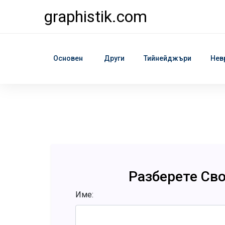
graphistik.com
Основен
Други
Тийнейджъри
Нев
Разберете Св
Име: