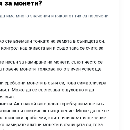
я за монети?
а има много значения и някои от тях са посочени
Ако сте вземали точката на земята в сънищата си,
контрол над живота ви и също така се счита за
те насън за намиране на монети, сънят често се
ма повече монети, толкова по-отличен успех ще
ели сребърни монети в съня си, това символизира
вот. Може да се състезавате духовно и да
я свят.
онети
: Ако някой ви е давал сребърни монети в
физическо и психическо изцеление. Може да сте се
ологически проблеми, които изискват изцеление.
Ако намирате златни монети в сънищата си, това