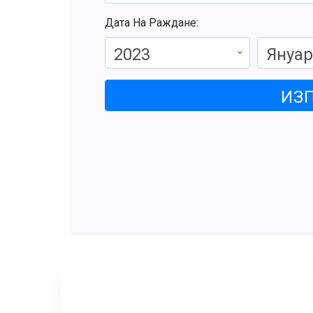
Дата На Раждане:
2023
Януа
ИЗ