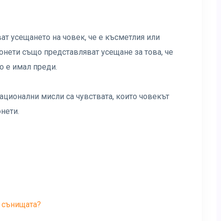
ат усещането на човек, че е късметлия или
онети също представляват усещане за това, че
о е имал преди.
рационални мисли са чувствата, които човекът
нети.
в сънищата?