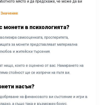
ботното място и да предскаже, че може да ви
 Значение
с монети в психологията?
волизира самооценката, просперитета,
нищата за монети представляват материална
, любов и житейски търсения.
т нещо, което е оценено от вас. Намирането на
яма стойност ще се изпречи на пътя ви.
онети насън?
добряване на финансовото ви състояние и игри в
гладко, а също така е възможен бонус.