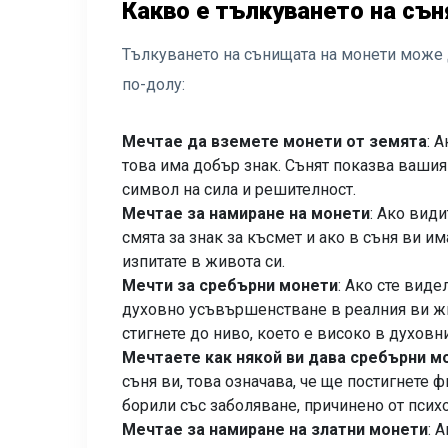
Какво е тълкуването на сън
Тълкуването на сънищата на монети може д
по-долу:
Мечтае да вземете монети от земята
: 
това има добър знак. Сънят показва вашия 
символ на сила и решителност.
Мечтае за намиране на монети
: Ако види
смята за знак за късмет и ако в съня ви и
изпитате в живота си.
Мечти за сребърни монети
: Ако сте вид
духовно усъвършенстване в реалния ви жи
стигнете до ниво, което е високо в духовни
Мечтаете как някой ви дава сребърни м
съня ви, това означава, че ще постигнете 
борили със заболяване, причинено от псих
Мечтае за намиране на златни монети
: 