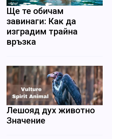
Ще те обичам
завинаги: Как да
изградим трайна
връзка
Лешояд дух животно
Значение