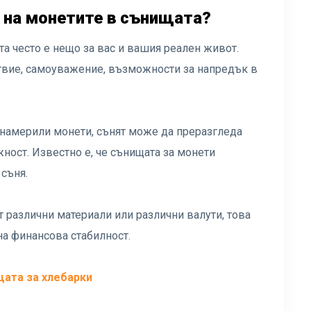
е на монетите в сънищата?
а често е нещо за вас и вашия реален живот.
ствие, самоуважение, възможности за напредък в
е намерили монети, сънят може да преразгледа
ност. Известно е, че сънищата за монети
 съня.
т различни материали или различни валути, това
на финансова стабилност.
щата за хлебарки