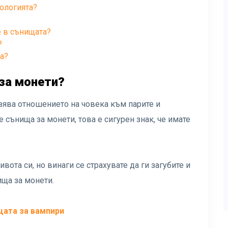
ологията?
е в сънищата?
?
а?
за монети?
азява отношението на човека към парите и
 сънища за монети, това е сигурен знак, че имате
ота си, но винаги се страхувате да ги загубите и
ища за монети.
щата за вампири