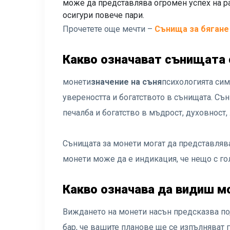
може да представлява огромен успех на ра
осигури повече пари.
Прочетете още мечти –
Сънища за бягане
Какво означават сънищата 
монети
значение на съня
психологията сим
увереността и богатството в сънищата. Съ
печалба и богатство в мъдрост, духовност
Сънищата за монети могат да представлява
монети може да е индикация, че нещо с гол
Какво означава да видиш м
Виждането на монети насън предсказва по
бар, че вашите планове ще се изпълняват 