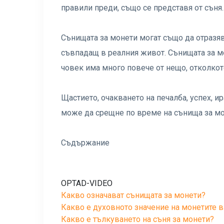
правили преди, също се представя от съня.
Сънищата за монети могат също да отразяв
съвпадащ в реалния живот. Сънищата за м
човек има много повече от нещо, отколкот
Щастието, очакването на печалба, успех, и
може да срещне по време на сънища за мо
Съдържание
OPTAD-VIDEO
Какво означават сънищата за монети?
Какво е духовното значение на монетите 
Какво е тълкуването на съня за монети?