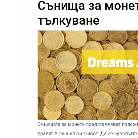
Сънища за монет
тълкуване
Сънищата за монети представляват положи
правят в личния ви живот. Да се ​​чувствате