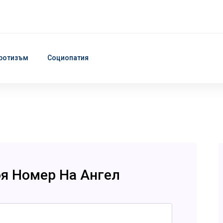
ротизъм
Социопатия
оя Номер На Ангел