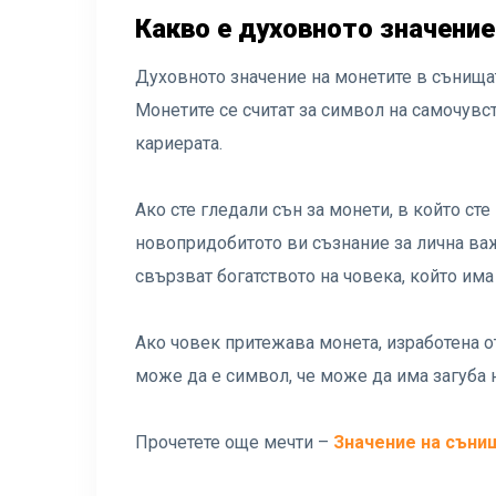
Какво е духовното значени
Духовното значение на монетите в сънищат
Монетите се считат за символ на самочув
кариерата.
Ако сте гледали сън за монети, в който ст
новопридобитото ви съзнание за лична важ
свързват богатството на човека, който има
Ако човек притежава монета, изработена о
може да е символ, че може да има загуба 
Прочетете още мечти –
Значение на съни