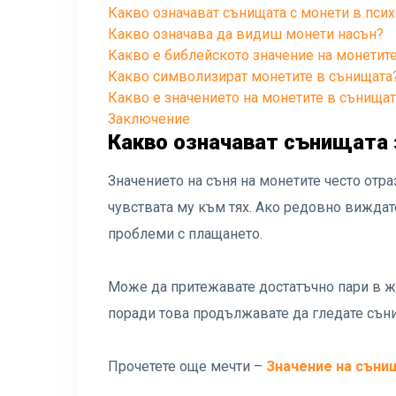
Какво означават сънищата с монети в псих
Какво означава да видиш монети насън?
Какво е библейското значение на монетит
Какво символизират монетите в сънищата
Какво е значението на монетите в сънищат
Заключение
Какво означават сънищата 
Значението на съня на монетите често отр
чувствата му към тях. Ако редовно виждате
проблеми с плащането.
Може да притежавате достатъчно пари в жив
поради това продължавате да гледате сън
Прочетете още мечти –
Значение на съни