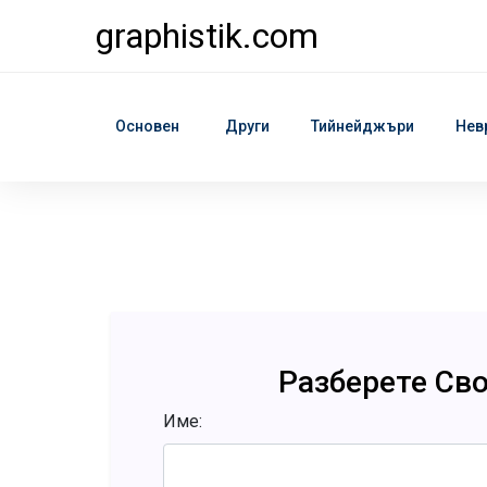
graphistik.com
Основен
Други
Тийнейджъри
Нев
Разберете Св
Име: