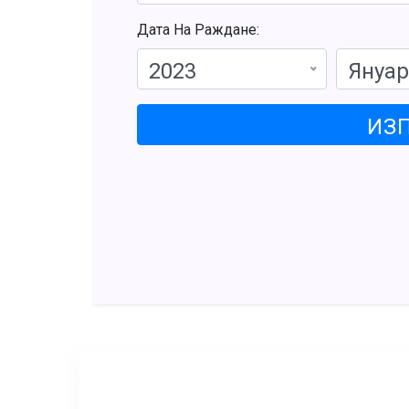
Дата На Раждане:
2023
Януа
ИЗ