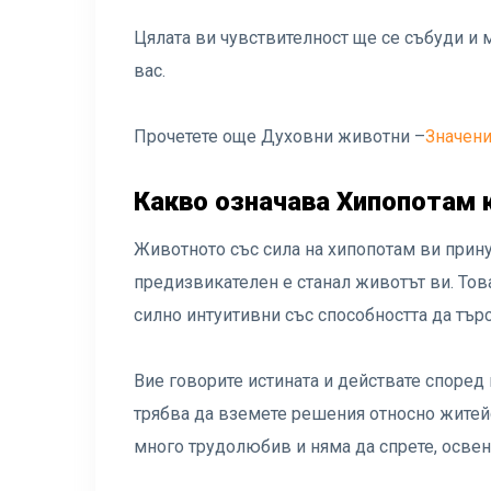
Цялата ви чувствителност ще се събуди и 
вас.
Прочетете още Духовни животни –
Значени
Какво означава Хипопотам
Животното със сила на хипопотам ви прину
предизвикателен е станал животът ви. Това
силно интуитивни със способността да търс
Вие говорите истината и действате според 
трябва да вземете решения относно житейс
много трудолюбив и няма да спрете, освен 