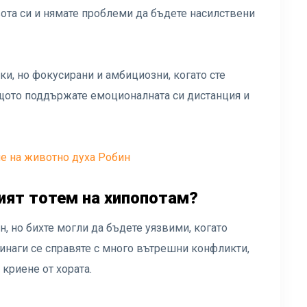
вота си и нямате проблеми да бъдете насилствени
и, но фокусирани и амбициозни, когато сте
защото поддържате емоционалната си дистанция и
е на животно духа Робин
ият тотем на хипопотам?
н, но бихте могли да бъдете уязвими, когато
Винаги се справяте с много вътрешни конфликти,
 криене от хората.