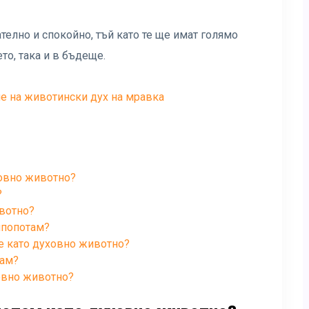
елно и спокойно, тъй като те ще имат голямо
то, така и в бъдеще.
е на животински дух на мравка
ховно животно?
?
вотно?
ипопотам?
те като духовно животно?
там?
овно животно?