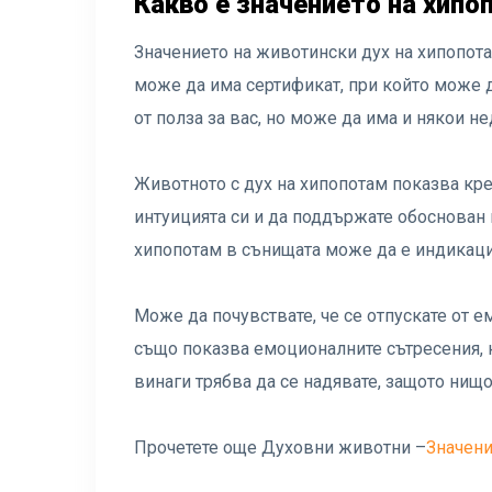
Какво е значението на хип
Значението на животински дух на хипопота
може да има сертификат, при който може д
от полза за вас, но може да има и някои н
Животното с дух на хипопотам показва кре
интуицията си и да поддържате обоснован 
хипопотам в сънищата може да е индикаци
Може да почувствате, че се отпускате от е
също показва емоционалните сътресения, к
винаги трябва да се надявате, защото нищо 
Прочетете още Духовни животни –
Значени