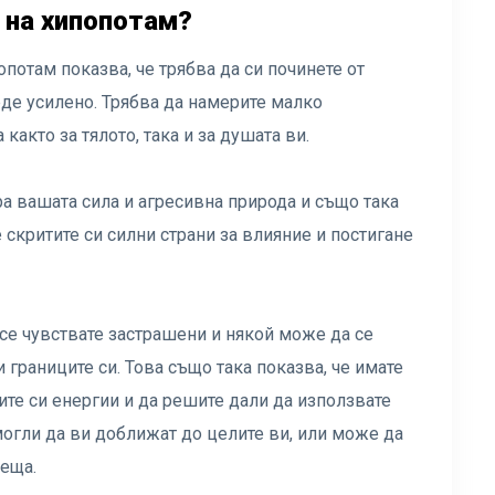
 на хипопотам?
потам показва, че трябва да си починете от
де усилено. Трябва да намерите малко
както за тялото, така и за душата ви.
 вашата сила и агресивна природа и също така
е скритите си силни страни за влияние и постигане
 се чувствате застрашени и някой може да се
и границите си. Това също така показва, че имате
ите си енергии и да решите дали да използвате
могли да ви доближат до целите ви, или може да
неща.