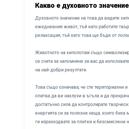
Какво е духовното значение
Духовното значение на това да видите хипо
ежедневния живот, тъй като работите твър
релаксация, тъй като това ще бъде от полза 
Животното на хипопотам също символизира
се счита за напомняне за вас да използват
на най-добри резултати.
Това също означава, че сте териториални и
опитва да ви нахлузи в ъгъла и да прекрач
достатъчно сила да контролирате творческ
енергията си за полезни неща, които биха 
ги изразходвате за плитки и безсмислени 