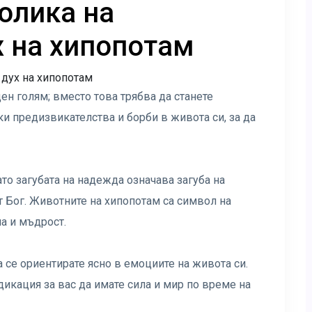
олика на
 на хипопотам
ен голям; вместо това трябва да станете
чки предизвикателства и борби в живота си, за да
ато загубата на надежда означава загуба на
от Бог. Животните на хипопотам са символ на
а и мъдрост.
 се ориентирате ясно в емоциите на живота си.
икация за вас да имате сила и мир по време на