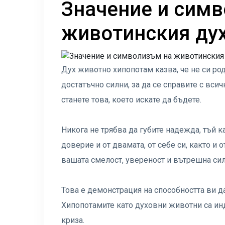
Значение и симв
животинския дух
Дух животно хипопотам казва, че не си род
достатъчно силни, за да се справите с вси
станете това, което искате да бъдете.
Никога не трябва да губите надежда, тъй к
доверие и от двамата, от себе си, както и 
вашата смелост, увереност и вътрешна сил
Това е демонстрация на способността ви да
Хипопотамите като духовни животни са инд
криза.