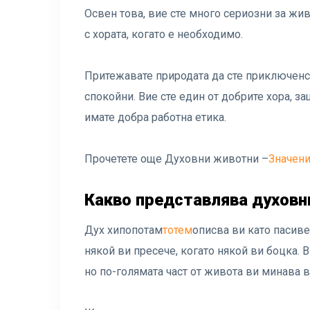
Освен това, вие сте много сериозни за жи
с хората, когато е необходимо.
Притежавате природата да сте приключенск
спокойни. Вие сте един от добрите хора, 
имате добра работна етика.
Прочетете още Духовни животни –
Значени
Какво представлява духовн
Дух хипопотам
тотем
описва ви като пасиве
някой ви пресече, когато някой ви боцка. 
но по-голямата част от живота ви минава в