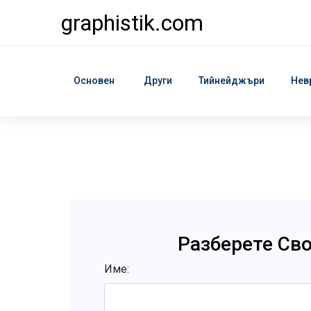
graphistik.com
Основен
Други
Тийнейджъри
Нев
Разберете Св
Име: