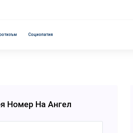
ротизъм
Социопатия
оя Номер На Ангел