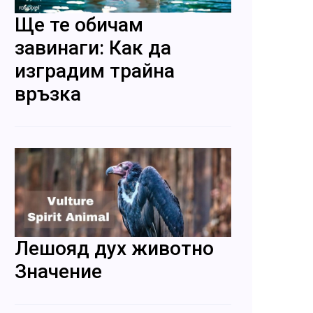
Ще те обичам
завинаги: Как да
изградим трайна
връзка
Лешояд дух животно
Значение