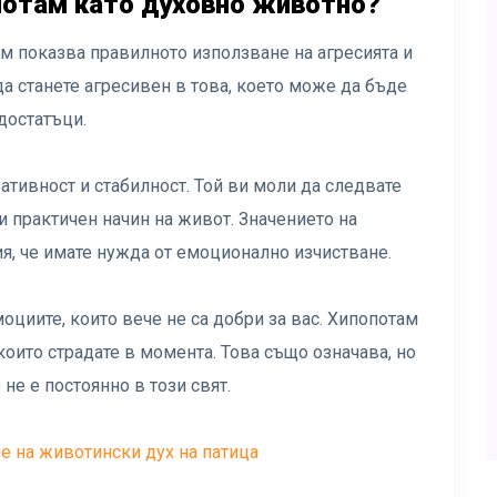
опотам като духовно животно?
м показва правилното използване на агресията и
а станете агресивен в това, което може да бъде
едостатъци.
ативност и стабилност. Той ви моли да следвате
и практичен начин на живот. Значението на
я, че имате нужда от емоционално изчистване.
моциите, които вече не са добри за вас. Хипопотам
оито страдате в момента. Това също означава, но
не е постоянно в този свят.
е на животински дух на патица