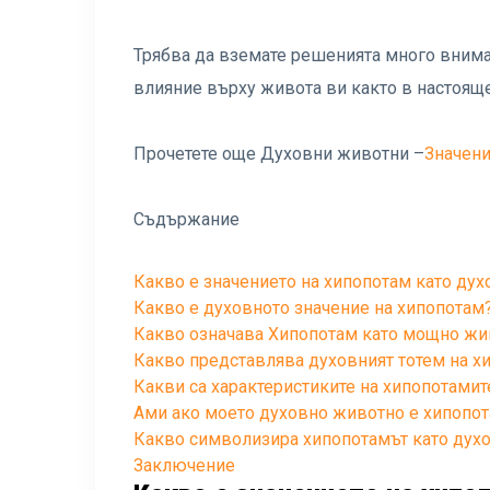
Трябва да вземате решенията много внимат
влияние върху живота ви както в настояще
Прочетете още Духовни животни –
Значени
Съдържание
Какво е значението на хипопотам като ду
Какво е духовното значение на хипопотам
Какво означава Хипопотам като мощно жи
Какво представлява духовният тотем на х
Какви са характеристиките на хипопотами
Ами ако моето духовно животно е хипопо
Какво символизира хипопотамът като дух
Заключение