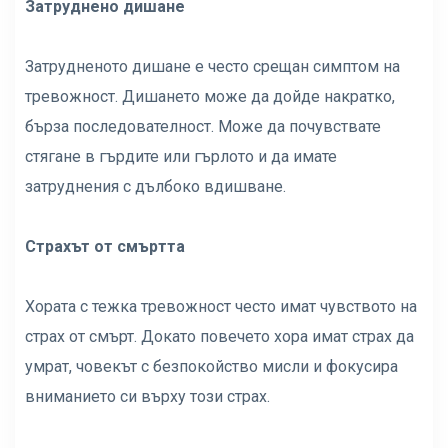
Затруднено дишане
Затрудненото дишане е често срещан симптом на
тревожност. Дишането може да дойде накратко,
бърза последователност. Може да почувствате
стягане в гърдите или гърлото и да имате
затруднения с дълбоко вдишване.
Страхът от смъртта
Хората с тежка тревожност често имат чувството на
страх от смърт. Докато повечето хора имат страх да
умрат, човекът с безпокойство мисли и фокусира
вниманието си върху този страх.