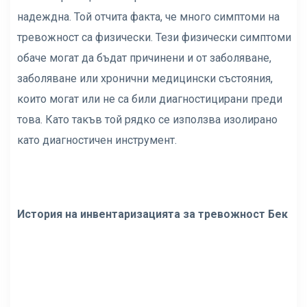
надеждна. Той отчита факта, че много симптоми на
тревожност са физически. Тези физически симптоми
обаче могат да бъдат причинени и от заболяване,
заболяване или хронични медицински състояния,
които могат или не са били диагностицирани преди
това. Като такъв той рядко се използва изолирано
като диагностичен инструмент.
История на инвентаризацията за тревожност Бек