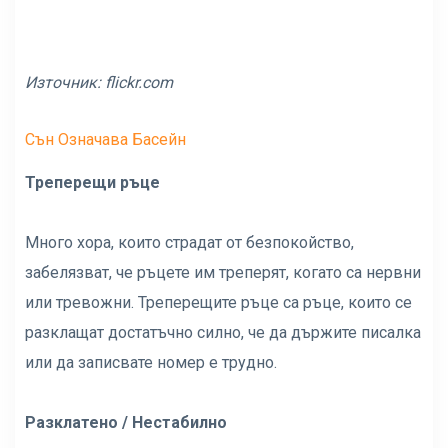
Източник:
flickr.com
Сън Означава Басейн
Треперещи ръце
Много хора, които страдат от безпокойство,
забелязват, че ръцете им треперят, когато са нервни
или тревожни. Треперещите ръце са ръце, които се
разклащат достатъчно силно, че да държите писалка
или да записвате номер е трудно.
Разклатено / Нестабилно