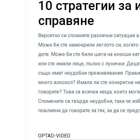
10 стратегии за 
справяне
Вероятно си спомняте различни ситуации в
Може би сте намокрили леглото си, когато
дете. Може би сте били шега на юноши кат
или сте имали лице, пълно с лунички. Деца
също имат неудобни преживявания. Правил 
много алкохол? Имали ли сте конкретни неу
говорите? Това са всички неща, които мога
Спомените са твърде неудобни, така че из
повлияни да говорите за тях, за да се пред
OPTAD-VIDEO