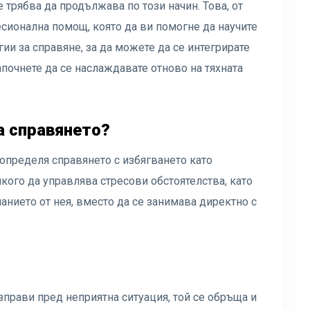
е трябва да продължава по този начин. Това, от
сионална помощ, която да ви помогне да научите
ии за справяне, за да можете да се интегрирате
апочнете да се наслаждавате отново на тяхната
а справянето?
определя справянето с избягването като
якого да управлява стресови обстоятелства, като
анието от нея, вместо да се занимава директно с
изправи пред неприятна ситуация, той се обръща и