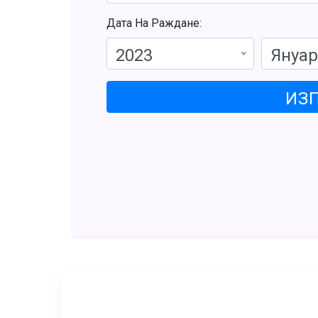
Дата На Раждане:
2023
Януа
ИЗ