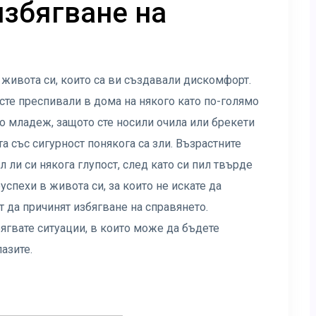
избягване на
 живота си, които са ви създавали дискомфорт.
 сте преспивали в дома на някого като по-голямо
о младеж, защото сте носили очила или брекети
та със сигурност понякога са зли. Възрастните
ли си някога глупост, след като си пил твърде
спехи в живота си, за които не искате да
т да причинят избягване на справянето.
бягвате ситуации, в които може да бъдете
пазите.