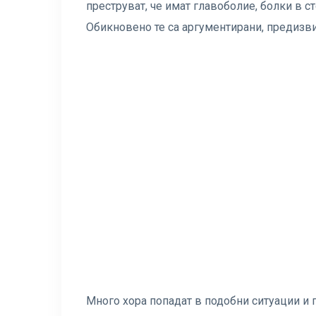
преструват, че имат главоболие, болки в с
Обикновено те са аргументирани, предизви
Много хора попадат в подобни ситуации и 