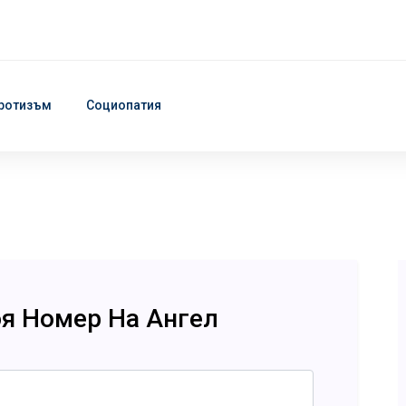
ротизъм
Социопатия
оя Номер На Ангел