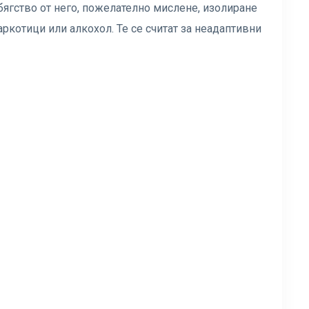
бягство от него, пожелателно мислене, изолиране
котици или алкохол. Те се считат за неадаптивни