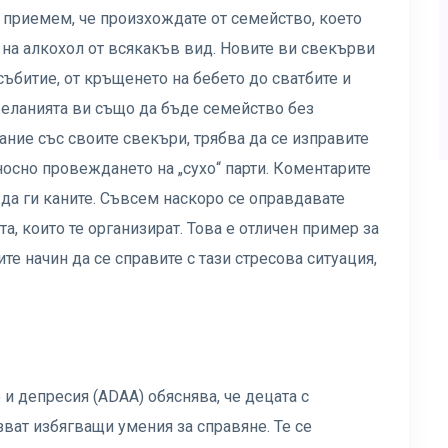
 приемем, че произхождате от семейство, което
 на алкохол от всякакъв вид. Новите ви свекърви
събитие, от кръщенето на бебето до сватбите и
желанията ви също да бъде семейство без
рание със своите свекъри, трябва да се изправите
осно провеждането на „сухо“ парти. Коментарите
 да ги каните. Съвсем наскоро се оправдавате
а, които те организират. Това е отличен пример за
те начин да се справите с тази стресова ситуация,
и депресия (ADAA) обяснява, че децата с
зват избягващи умения за справяне. Те се