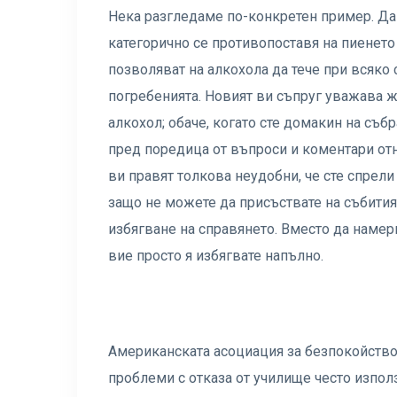
Нека разгледаме по-конкретен пример. Да
категорично се противопоставя на пиенето
позволяват на алкохола да тече при всяко 
погребенията. Новият ви съпруг уважава 
алкохол; обаче, когато сте домакин на съб
пред поредица от въпроси и коментари отн
ви правят толкова неудобни, че сте спрели
защо не можете да присъствате на събитият
избягване на справянето. Вместо да намери
вие просто я избягвате напълно.
Американската асоциация за безпокойство 
проблеми с отказа от училище често изпол