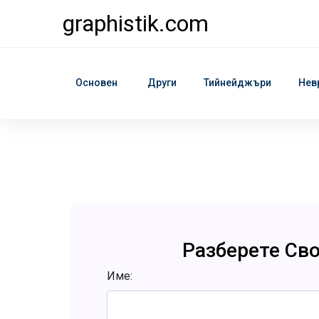
graphistik.com
Основен
Други
Тийнейджъри
Нев
Разберете Св
Име: