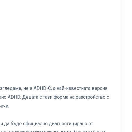
згледаме, не е ADHD-C, а най-известната версия
но ADHD. Децата с тази форма на разстройство с
ачи.
еми да бъде официално диагностицирано от