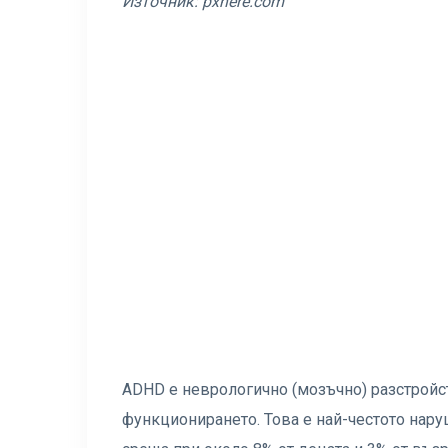
Източник:
pxhere.com
ADHD е неврологично (мозъчно) разстройств
функционирането. Това е най-честото нару