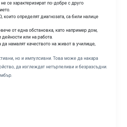
не се характеризират по-добре с друго
ието.
, които определят диагнозата, са били налице
овече от една обстановка, като например дом,
дейности или на работа.
 да намалят качеството на живот в училище,
ктивни, но и импулсивни. Това може да накара
ройство, да изглеждат нетърпеливи и безразсъдни.
Амбър.