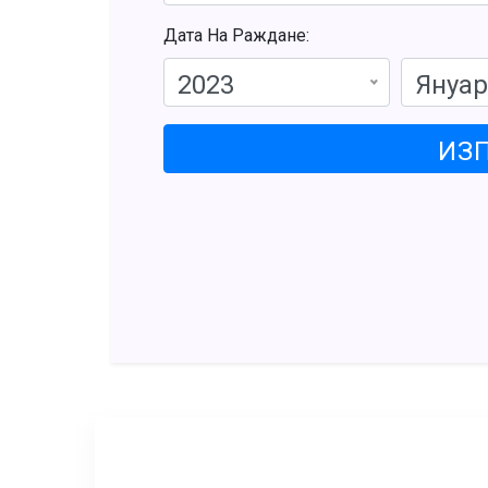
Дата На Раждане:
2023
Януа
ИЗ