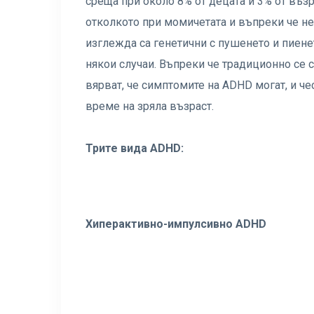
среща при около 8% от децата и 3% от възр
отколкото при момичетата и въпреки че не
изглежда са генетични с пушенето и пиене
някои случаи. Въпреки че традиционно се с
вярват, че симптомите на ADHD могат, и че
време на зряла възраст.
Трите вида ADHD:
Хиперактивно-импулсивно ADHD