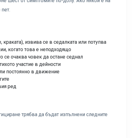
оне шест от симптомите по-долу. Ако някой е на
 пет.
е, краката), извива се в седалката или потупва
ции, когато това е неподходящо
то се очаква човек да остане седнал
тихото участие в дейности
или постоянно в движение
гите
вия ред
тициране трябва да бъдат изпълнени следните