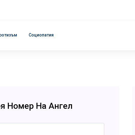
ротизъм
Социопатия
оя Номер На Ангел