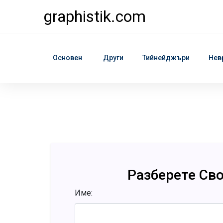
graphistik.com
Основен
Други
Тийнейджъри
Нев
Разберете Св
Име: