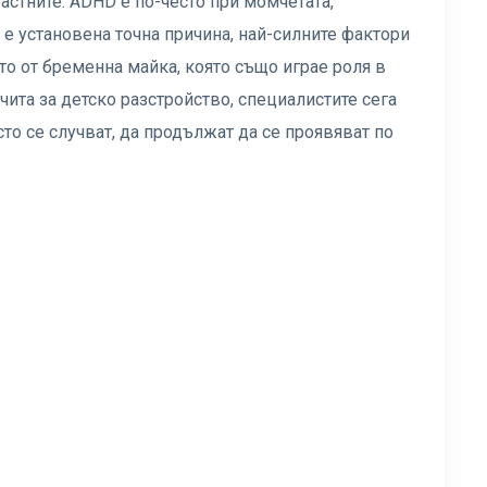
астните. ADHD е по-често при момчетата,
 е установена точна причина, най-силните фактори
то от бременна майка, която също играе роля в
чита за детско разстройство, специалистите сега
сто се случват, да продължат да се проявяват по