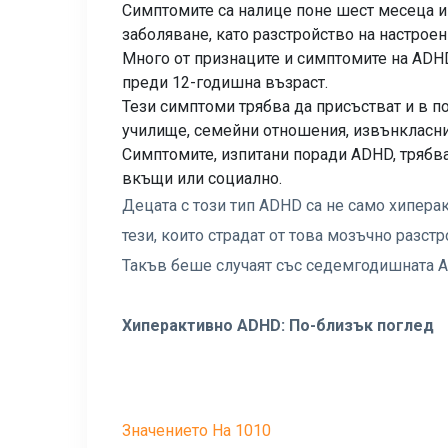
Симптомите са налице поне шест месеца и 
заболяване, като разстройство на настроен
Много от признаците и симптомите на ADHD
преди 12-годишна възраст.
Тези симптоми трябва да присъстват и в п
училище, семейни отношения, извънкласни 
Симптомите, изпитани поради ADHD, трябва
вкъщи или социално.
Децата с този тип ADHD са не само хипера
тези, които страдат от това мозъчно разст
Такъв беше случаят със седемгодишната 
Хиперактивно ADHD: По-близък поглед
Значението На 1010