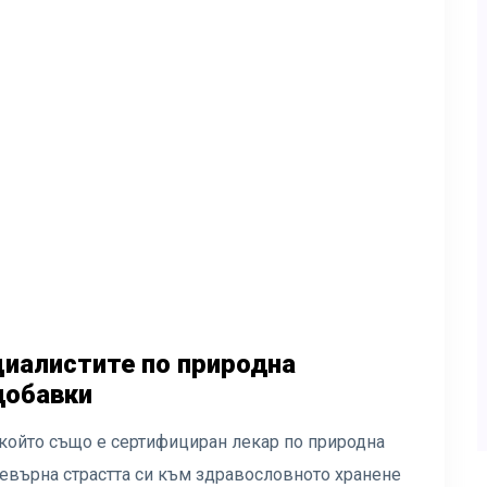
циалистите по природна
добавки
който също е сертифициран лекар по природна
ревърна страстта си към здравословното хранене