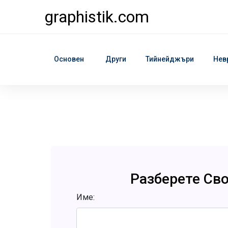
graphistik.com
Основен
Други
Тийнейджъри
Нев
Разберете Св
Име: