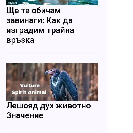
Ще те обичам
завинаги: Как да
изградим трайна
връзка
Лешояд дух животно
Значение