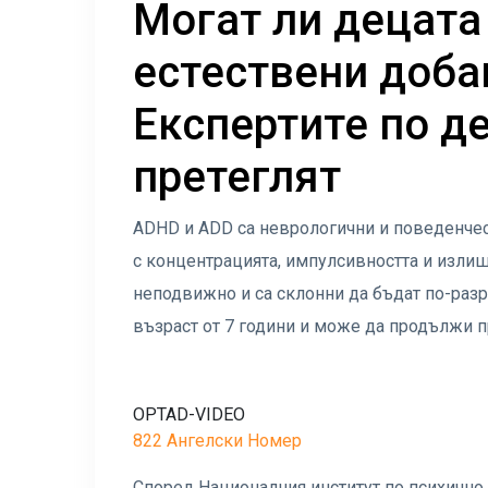
Могат ли децата
естествени доба
Експертите по д
претеглят
ADHD и ADD са неврологични и поведенчес
с концентрацията, импулсивността и излиш
неподвижно и са склонни да бъдат по-разр
възраст от 7 години и може да продължи п
OPTAD-VIDEO
822 Ангелски Номер
Според Националния институт по психично