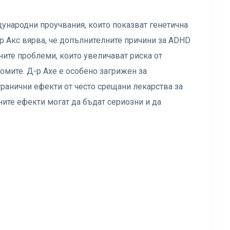
дународни проучвания, които показват генетична
-р Акс вярва, че допълнителните причини за ADHD
ните проблеми, които увеличават риска от
омите. Д-р Axe е особено загрижен за
ранични ефекти от често срещани лекарства за
ичните ефекти могат да бъдат сериозни и да