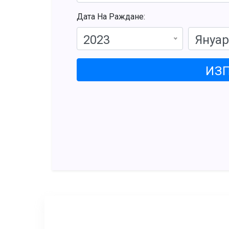
Дата На Раждане:
2023
Януа
ИЗ