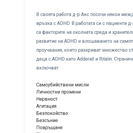
В своята работа д-р Акс посочи някои меж
връзка с ADHD. В работата си с пациенти д
са факторите на околната среда и хранител
развитие на ADHD и влошаването на симпт
проучвания, които разкриват множество ст
деца с ADHD като Adderall и Ritalin. Стран
включват:
Самоубийствени мисли
Личностни промени
Нервност
Агитация
Безпокойство
Безсъние
Повръщане