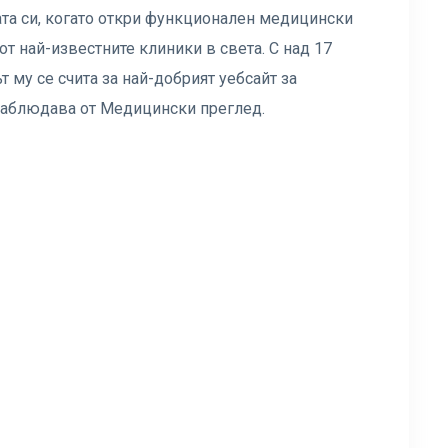
ата си, когато откри функционален медицински
т най-известните клиники в света. С над 17
 му се счита за най-добрият уебсайт за
 наблюдава от Медицински преглед.