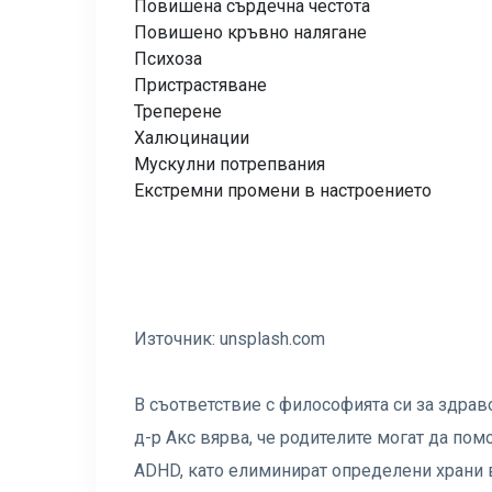
Повишена сърдечна честота
Повишено кръвно налягане
Психоза
Пристрастяване
Треперене
Халюцинации
Мускулни потрепвания
Екстремни промени в настроението
Източник:
unsplash.com
В съответствие с философията си за здрав
д-р Акс вярва, че родителите могат да пом
ADHD, като елиминират определени храни в