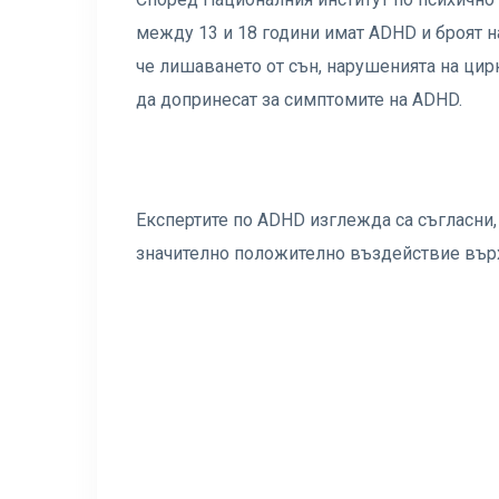
между 13 и 18 години имат ADHD и броят на
че лишаването от сън, нарушенията на ци
да допринесат за симптомите на ADHD.
Експертите по ADHD изглежда са съгласни,
значително положително въздействие вър