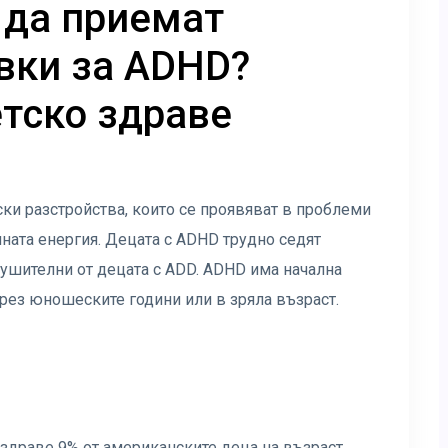
 да приемат
вки за ADHD?
етско здраве
ки разстройства, които се проявяват в проблеми
ната енергия. Децата с ADHD трудно седят
ушителни от децата с ADD. ADHD има начална
рез юношеските години или в зряла възраст.
 здраве 9% от американските деца на възраст