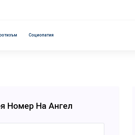
ротизъм
Социопатия
оя Номер На Ангел