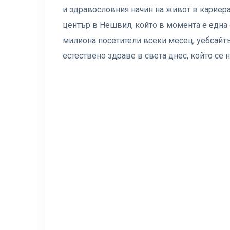
и здравословния начин на живот в кариер
център в Нешвил, който в момента е една о
милиона посетители всеки месец, уебсайтът
естествено здраве в света днес, който се