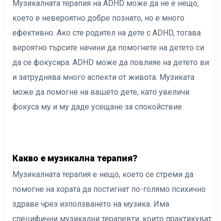
Музикалната терапия на ADHD може да не е нещо,
което е невероятно добре познато, но е много
ефективно. Ако сте родител на дете с ADHD, тогава
вероятно търсите начини да помогнете на детето си
да се фокусира. ADHD може да повлияе на детето ви
и затруднява много аспекти от живота. Музиката
може да помогне на вашето дете, като увеличи
фокуса му и му даде усещане за спокойствие.
Какво е музикална терапия?
Музикалната терапия е нещо, което се стреми да
помогне на хората да постигнат по-голямо психично
здраве чрез използването на музика. Има
специфични музикални терапевти, които практикуват