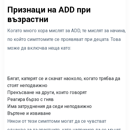
Признаци на ADD при
възрастни
Когато много хора мислят за ADD, те мислят за начина,
по който симптомите се проявяват при децата. Това
може да включва неща като:
Бягат, катерят се и скачат наоколо, когато трябва да
стоят неподвижно
Прекъсване на други, които говорят
Реагира бързо с гняв
Има затруднения да седи неподвижно
Въртене и извиване
Някои от тези симптоми могат да се чувстват
еднакво за възрастните, като например да се мъчат