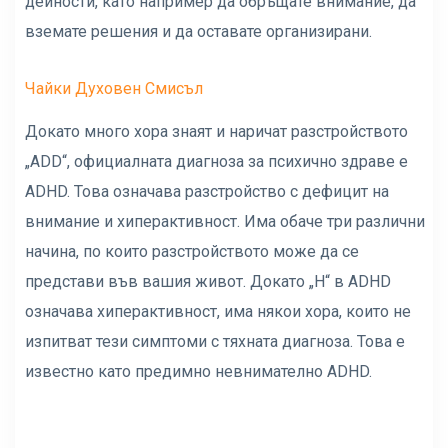
дейности, като например да обръщате внимание, да
вземате решения и да оставате организирани.
Чайки Духовен Смисъл
Докато много хора знаят и наричат ​​разстройството
„ADD“, официалната диагноза за психично здраве е
ADHD. Това означава разстройство с дефицит на
внимание и хиперактивност. Има обаче три различни
начина, по които разстройството може да се
представи във вашия живот. Докато „H“ в ADHD
означава хиперактивност, има някои хора, които не
изпитват тези симптоми с тяхната диагноза. Това е
известно като предимно невнимателно ADHD.