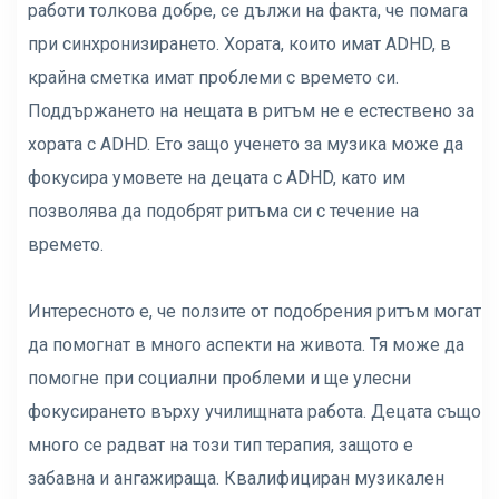
работи толкова добре, се дължи на факта, че помага
при синхронизирането. Хората, които имат ADHD, в
крайна сметка имат проблеми с времето си.
Поддържането на нещата в ритъм не е естествено за
хората с ADHD. Ето защо ученето за музика може да
фокусира умовете на децата с ADHD, като им
позволява да подобрят ритъма си с течение на
времето.
Интересното е, че ползите от подобрения ритъм могат
да помогнат в много аспекти на живота. Тя може да
помогне при социални проблеми и ще улесни
фокусирането върху училищната работа. Децата също
много се радват на този тип терапия, защото е
забавна и ангажираща. Квалифициран музикален