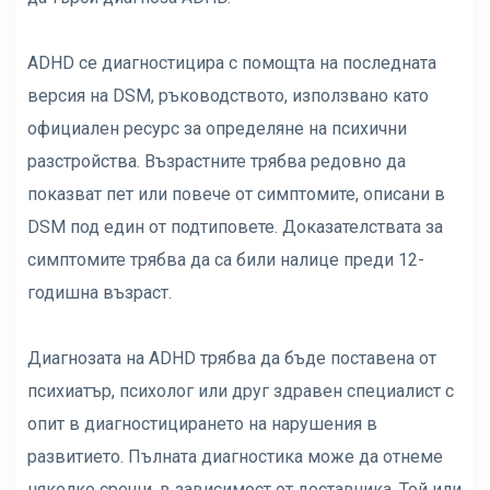
ADHD се диагностицира с помощта на последната
версия на DSM, ръководството, използвано като
официален ресурс за определяне на психични
разстройства. Възрастните трябва редовно да
показват пет или повече от симптомите, описани в
DSM под един от подтиповете. Доказателствата за
симптомите трябва да са били налице преди 12-
годишна възраст.
Диагнозата на ADHD трябва да бъде поставена от
психиатър, психолог или друг здравен специалист с
опит в диагностицирането на нарушения в
развитието. Пълната диагностика може да отнеме
няколко срещи, в зависимост от доставчика. Той или