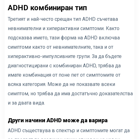
ADHD комбиниран тип
Третият и най-често срещан тип ADHD съчетава
невнимателни и хиперактивни симптоми. Както
подсказва името, тази форма на ADHD включва
симптоми както от невнимателните, така и от
хиперактивно-импулсивните групи. За да бъдете
диагностицирани с комбиниран ADHD, трябва да
имате комбинация от поне пет от симптомите от
всяка категория. Може да не показвате всеки
симптом, но трябва да има достатъчно доказателства
и за двата вида.
Други начини ADHD може да варира
ADHD съществува в спектър и симптомите могат да