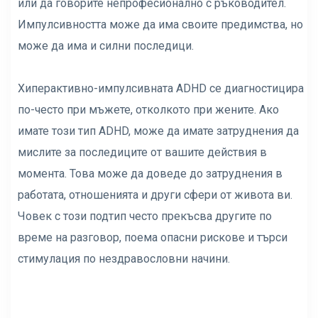
или да говорите непрофесионално с ръководител.
Импулсивността може да има своите предимства, но
може да има и силни последици.
Хиперактивно-импулсивната ADHD се диагностицира
по-често при мъжете, отколкото при жените. Ако
имате този тип ADHD, може да имате затруднения да
мислите за последиците от вашите действия в
момента. Това може да доведе до затруднения в
работата, отношенията и други сфери от живота ви.
Човек с този подтип често прекъсва другите по
време на разговор, поема опасни рискове и търси
стимулация по нездравословни начини.