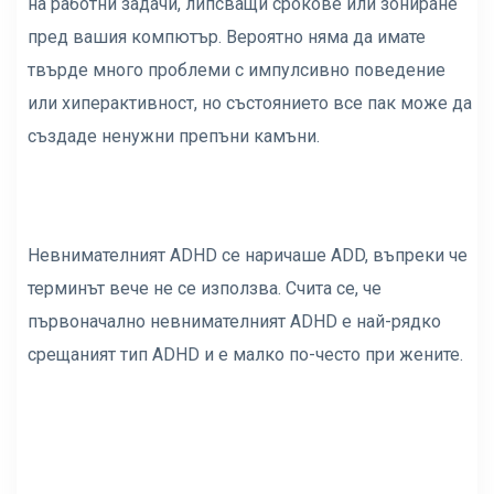
на работни задачи, липсващи срокове или зониране
пред вашия компютър. Вероятно няма да имате
твърде много проблеми с импулсивно поведение
или хиперактивност, но състоянието все пак може да
създаде ненужни препъни камъни.
Невнимателният ADHD се наричаше ADD, въпреки че
терминът вече не се използва. Счита се, че
първоначално невнимателният ADHD е най-рядко
срещаният тип ADHD и е малко по-често при жените.