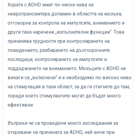
Хората с ADHD имат по-ниски нива на
невротрансмитера допамин в областта на мозъка,
отговорна за контрола на импулсите, вниманието и
други така наречени „изпълнителни функции“. Това
причинява трудности при контролирането на
поведението, разбирането на дългосрочните
последици, контролирането на импулсите и
поддържането на вниманието. Мозъците с ADHD не
винаги са „включени“ и е необходимо по-високо ниво
на стимулация в тази област, за да ги стигнете до там,
поради което стимулантите могат да бъдат много
ефективни.
Въпреки че са проведени много изследвания за
откриване на причината за ADHD, най-вече при