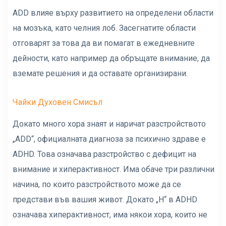
ADD влияе върху развитието на определени области
на мозъка, като челния лоб. Засегнатите области
отговарят за това да ви помагат в ежедневните
дейности, като например да обръщате внимание, да
вземате решения и да оставате организирани.
Чайки Духовен Смисъл
Докато много хора знаят и наричат ​​разстройството
„ADD“, официалната диагноза за психично здраве е
ADHD. Това означава разстройство с дефицит на
внимание и хиперактивност. Има обаче три различни
начина, по които разстройството може да се
представи във вашия живот. Докато „H“ в ADHD
означава хиперактивност, има някои хора, които не