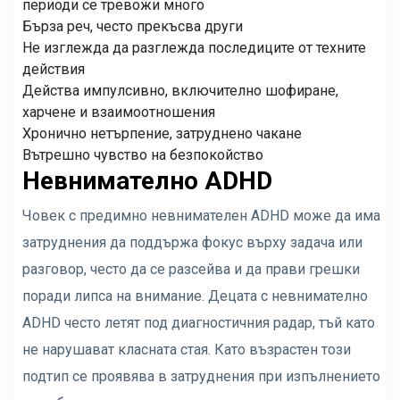
периоди се тревожи много
Бърза реч, често прекъсва други
Не изглежда да разглежда последиците от техните
действия
Действа импулсивно, включително шофиране,
харчене и взаимоотношения
Хронично нетърпение, затруднено чакане
Вътрешно чувство на безпокойство
Невнимателно ADHD
Човек с предимно невнимателен ADHD може да има
затруднения да поддържа фокус върху задача или
разговор, често да се разсейва и да прави грешки
поради липса на внимание. Децата с невнимателно
ADHD често летят под диагностичния радар, тъй като
не нарушават класната стая. Като възрастен този
подтип се проявява в затруднения при изпълнението