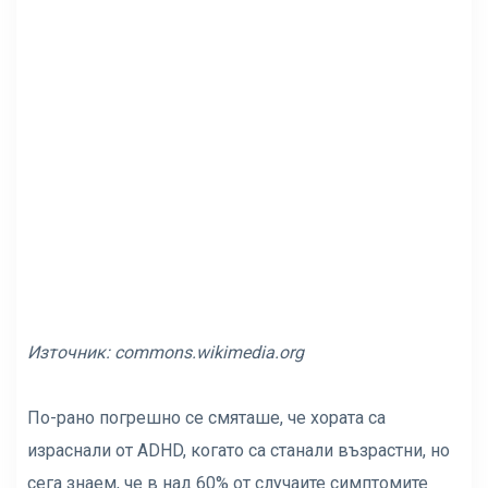
Източник:
commons.wikimedia.org
По-рано погрешно се смяташе, че хората са
израснали от ADHD, когато са станали възрастни, но
сега знаем, че в над 60% от случаите симптомите