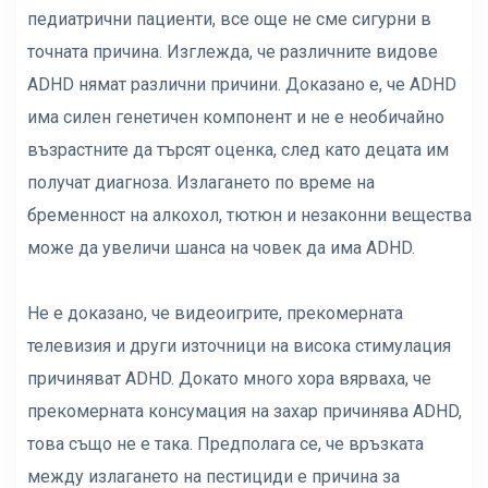
педиатрични пациенти, все още не сме сигурни в
точната причина. Изглежда, че различните видове
ADHD нямат различни причини. Доказано е, че ADHD
има силен генетичен компонент и не е необичайно
възрастните да търсят оценка, след като децата им
получат диагноза. Излагането по време на
бременност на алкохол, тютюн и незаконни вещества
може да увеличи шанса на човек да има ADHD.
Не е доказано, че видеоигрите, прекомерната
телевизия и други източници на висока стимулация
причиняват ADHD. Докато много хора вярваха, че
прекомерната консумация на захар причинява ADHD,
това също не е така. Предполага се, че връзката
между излагането на пестициди е причина за