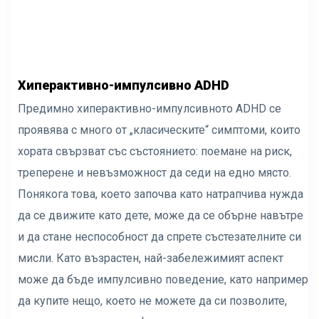
Хиперактивно-импулсивно ADHD
Предимно хиперактивно-импулсивното ADHD се
проявява с много от „класическите“ симптоми, които
хората свързват със състоянието: поемане на риск,
треперене и невъзможност да седи на едно място.
Понякога това, което започва като натрапчива нужда
да се движите като дете, може да се обърне навътре
и да стане неспособност да спрете състезателните си
мисли. Като възрастен, най-забележимият аспект
може да бъде импулсивно поведение, като например
да купите нещо, което не можете да си позволите,