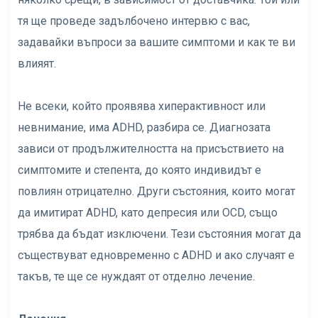
тя ще проведе задълбочено интервю с вас,
задавайки въпроси за вашите симптоми и как те ви
влияят.
Не всеки, който проявява хиперактивност или
невнимание, има ADHD, разбира се. Диагнозата
зависи от продължителността на присъствието на
симптомите и степента, до която индивидът е
повлиян отрицателно. Други състояния, които могат
да имитират ADHD, като депресия или OCD, също
трябва да бъдат изключени. Тези състояния могат да
съществуват едновременно с ADHD и ако случаят е
такъв, те ще се нуждаят от отделно лечение.