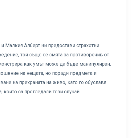
 и Малкия Алберт ни предостави страхотни
едение, той също се смята за противоречив от
монстрира как умът може да бъде манипулиран,
тношение на нещата, но поради предмета и
ване на прехраната на живо, като го обуславя
а, които са прегледали този случай.