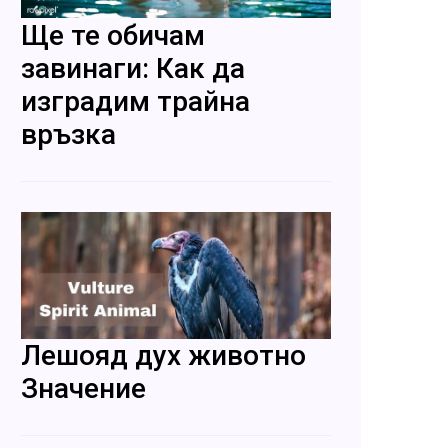
Ще те обичам
завинаги: Как да
изградим трайна
връзка
Лешояд дух животно
Значение