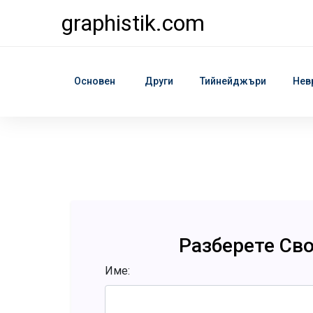
graphistik.com
Основен
Други
Тийнейджъри
Нев
Разберете Св
Име: