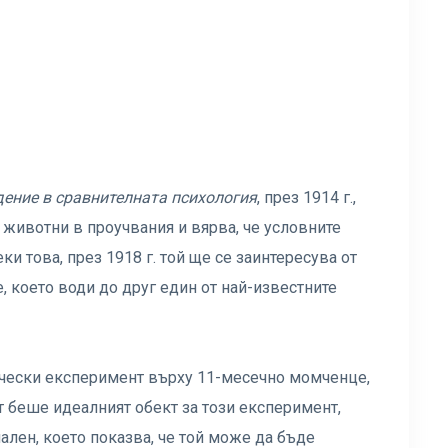
ение в сравнителната психология
, през 1914 г.,
 животни в проучвания и вярва, че условните
и това, през 1918 г. той ще се заинтересува от
, което води до друг един от най-известните
гически експеримент върху 11-месечно момченце,
т беше идеалният обект за този експеримент,
лен, което показва, че той може да бъде