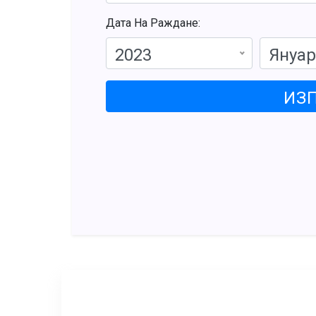
Дата На Раждане:
2023
Януа
ИЗ