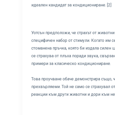
идеален кандидат за кондициониране. [2]
Уотсън предположи, че страхът от животн
специфичен набор от стимули. Когато им с
стоманена пръчка, която би издала силен 
се страхува от плъха поради звука, свързан
примери за класическо кондициониране.
Това проучване обаче демонстрира също, ч
прехвърляеми. Той не само се страхувал о
реакции към други животни и дори към неж