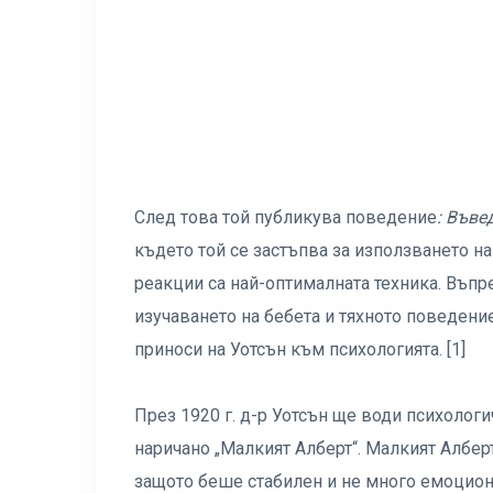
След това той публикува поведение
:
Въвед
където той се застъпва за използването на
реакции са най-оптималната техника. Въпрек
изучаването на бебета и тяхното поведение
приноси на Уотсън към психологията. [1]
През 1920 г. д-р Уотсън ще води психоло
наричано „Малкият Алберт“. Малкият Албер
защото беше стабилен и не много емоциона