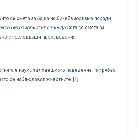
ойто се смята за баща на бихейвиоризма поради
акто бихевиористът я вижда.
Сега се смята за
едно с последващи произведения.
логията е наука за човешкото поведение, тя трябва
есто се наблюдават животните. [1]