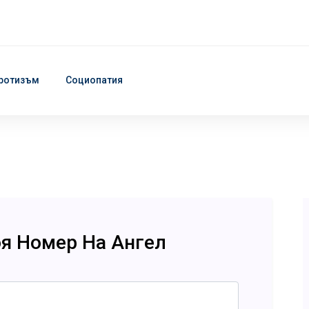
ротизъм
Социопатия
оя Номер На Ангел