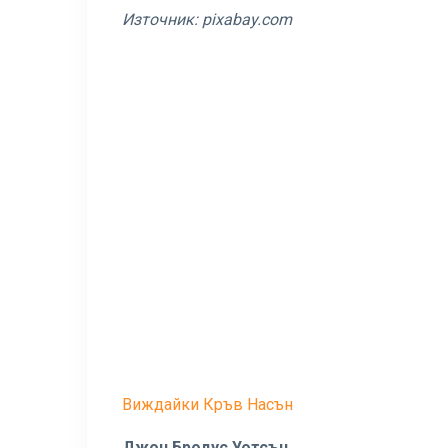
Източник:
pixabay.com
Виждайки Кръв Насън
Джон Бродус Уотсън