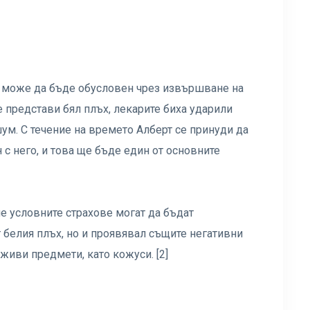
и може да бъде обусловен чрез извършване на
е представи бял плъх, лекарите биха ударили
шум. С течение на времето Алберт се принуди да
 с него, и това ще бъде един от основните
е условните страхове могат да бъдат
т белия плъх, но и проявявал същите негативни
иви предмети, като кожуси. [2]